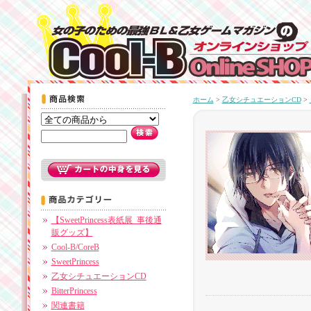
ホーム
>
乙女シチュエーションCD
>
【SweetPrincess表紙展_事後通
販グッズ】
Cool-B/CoreB
SweetPrincess
乙女シチュエーションCD
BitterPrincess
関連書籍