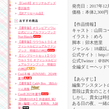
【Cool-B】オリジナルグッズ
発売日：2017年12
委託販売
価格：本体2,300
【訳アリセール品】
【作品情報】
【通常版】オランピアソワレ
キャスト：山田コ
公式ビジュアルファンブック
イラスト：めろ
Nuit Blanche
【通常版】ウウウルトラＣ オ
脚本：卯木悠里
フィシャルビジュアルファン
ジャンル：18歳以
ブック 明後日の神話
公式サイト：http://bitt
【コンプリートセット】ウウ
ウルトラＣ オフィシャルビジ
公式Twitter：＠BPC
ュアルファンブック 明後日
全編ダミーヘッド
の神話
Cool-B 極（KIWAMI） 2024年
夏号
【あらすじ】
【通常版】Caddy Box 清白か
編集アシスタント
りん画集
普段は貴女のこと
CoreB 2025年夏号
しかし、貴女は時
【特典SS付き】外道彼氏 第2
ある日の夜、一緒
弾～騙愛～(CV：彩和矢、九財
翼)