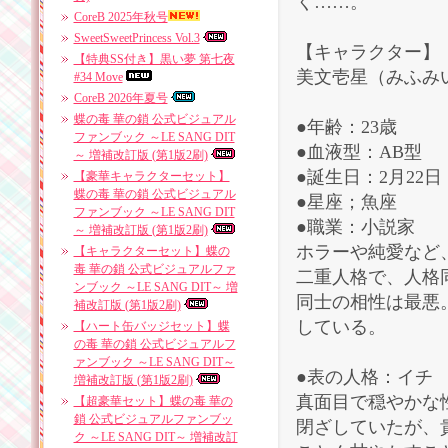
く……。
CoreB 2025年秋号
SweetSweetPrincess Vol.3
【キャラクター】
【特典SS付き】黒い夢 第七夜
美文壱星（みふみ
#34 Move
CoreB 2026年夏号
蝶の毒 華の鎖 公式ビジュアル
●年齢：23歳
ファンブック ～LE SANG DIT
●血液型：AB型
～ 増補改訂版 (第1版2刷)
●誕生日：2月22日
【豪華キャラクターセット】
蝶の毒 華の鎖 公式ビジュアル
●星座；魚座
ファンブック ～LE SANG DIT
●職業：小説家
～ 増補改訂版 (第1版2刷)
ホラーや純愛など
【キャラクターセット】蝶の
毒 華の鎖 公式ビジュアルファ
二重人格で、人格
ンブック ～LE SANG DIT～ 増
同士の相性は最悪
補改訂版 (第1版2刷)
している。
【ハート缶バッジセット】蝶
の毒 華の鎖 公式ビジュアルフ
ァンブック ～LE SANG DIT～
●表の人格：イチ
増補改訂版 (第1版2刷)
真面目で穏やかな
【超豪華セット】蝶の毒 華の
鎖 公式ビジュアルファンブッ
閉ざしていたが、
ク ～LE SANG DIT～ 増補改訂