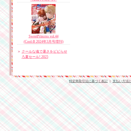
SweetPrincess vol.44
(Cool-B 2024年3月号増刊)
クールな魂で暑さをビビらせ
ろ夏セール! 2025
特定商取引法に基づく表記
｜
支払い方法