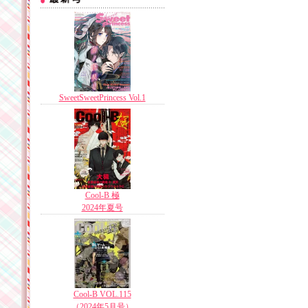
SweetSweetPrincess Vol.1
Cool-B 極
2024年夏号
Cool-B VOL.115
（2024年5月号）