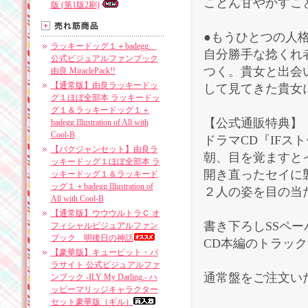
ことん甘やかすこ
版 (第1版2刷)
●もうひとつの人
ラッキードッグ１＋badegg
自分勝手な捻くれ
公式ビジュアルファンブック
つく。貴女と出会
由良 MiraclePack!!
【通常版】由良ラッキードッ
して見てきた貴女
グ１ほぼ全部本 ラッキードッ
グ１＆ラッキードッグ１＋
【公式通販特典】
badegg Illustration of All with
Cool-B
ドラマCD『IFス
【バクジャンセット】由良ラ
朝、目を覚ますと
ッキードッグ１ほぼ全部本 ラ
開き直ったセイに
ッキードッグ１＆ラッキード
ッグ１＋badegg Illustration of
２人の姿を目の当
All with Cool-B
【通常版】ウウウルトラＣ オ
書き下ろしSSペ
フィシャルビジュアルファン
ブック 明後日の神話
CD本編のトラッ
【豪華版】キューピット・パ
ラサイト 公式ビジュアルファ
通常盤をご注文い
ンブック -ILY My Darling.- ハ
ッピーマリッジキャラクター
セット豪華版（ギル）