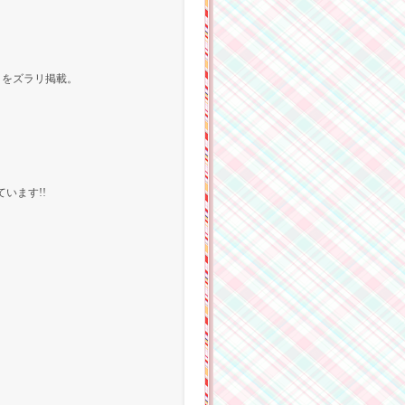
トをズラリ掲載。
います!!