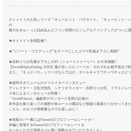
オトメイトの人気シリーズ『キューピット・パラサイト』『キューピット・パラサイト -Swee
の
魅力をぎゅ～っと詰め込んだファン待望のビジュアルファンブックがついに貴
★オトメイト全面監修!!
★“リゾート・ウエディング”をテーマにしたユウヤ氏描き下ろし表紙!!
★吉村りりか氏書き下ろしのSS（ショートストーリー）が８本掲載!!
【Sweet&SpicyDarling. END】後の甘いエピソードが、それぞれお相手視
また、『キュピパラ』シリーズならではの、オールキャラワチャワチャエピ
★超特大ボリュームのクリエイターインタビュー
ディレクター・立松文悦氏、シナリオライター・吉村りりか氏、イラストレ
３名によるインタビューが到着！
「SweetPrincess」編集部ロサンヨーク支部の記者が、
本作品を振り返っての感想や各ルートの裏話など根掘り葉掘りうかがってきたそ
こちら、かなりの情報量なのでお楽しみに！
★表紙カバー裏にはParasite5のプロフィールシートが！
本編に登場するParasite5のプロフィールシートを、
せっかくなので表紙カバー裏に掲載させていただきました♪