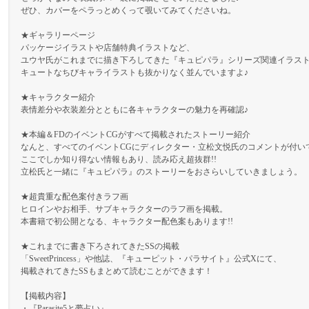
ぜひ、カバーをペラっとめくって覗いてみてくださいね。
★ギャラリーページ
パッケージイラストや店舗特典イラストなど、
ユウヤ氏がこれまでに描き下ろしてきた『キュピパラ』シリーズ関連イラス
キュートなちびキャライラストも抜かりなく並んでいますよ♪
★キャラクター紹介
表情差分や衣装差分とともに各キャラクターの魅力を再確認♪
★本編＆FDのイベントCGがすべて掲載されたストーリー紹介
なんと、すべてのイベントCGにディレクター・立松文悦氏のコメントが付いて
ここでしか知り得ない情報もあり、読み応え超抜群!!
立松氏と一緒に『キュピパラ』のストーリーをおさらいしていきましょう。
★超貴重な配色案付きラフ画
ヒロインやお相手、サブキャラクターのラフ画を掲載。
本書籍で初公開となる、キャラクター配色案もあります!!
★これまでに書き下ろされてきたSSの掲載
「SweetPrincess」や他誌、『キューピット・パラサイト』公式Xにて、
掲載されてきたSSもまとめて読むことができます！
【掲載内容】
・『Parasite5と夢占い』