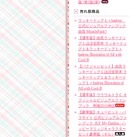
版 (第1版2刷)
ラッキードッグ１＋badegg
公式ビジュアルファンブック
由良 MiraclePack!!
【通常版】由良ラッキードッ
グ１ほぼ全部本 ラッキードッ
グ１＆ラッキードッグ１＋
badegg Illustration of All with
Cool-B
【バクジャンセット】由良ラ
ッキードッグ１ほぼ全部本 ラ
ッキードッグ１＆ラッキード
ッグ１＋badegg Illustration of
All with Cool-B
【通常版】ウウウルトラＣ オ
フィシャルビジュアルファン
ブック 明後日の神話
【豪華版】キューピット・パ
ラサイト 公式ビジュアルファ
ンブック -ILY My Darling.- ハ
ッピーマリッジキャラクター
セット豪華版（ギル）