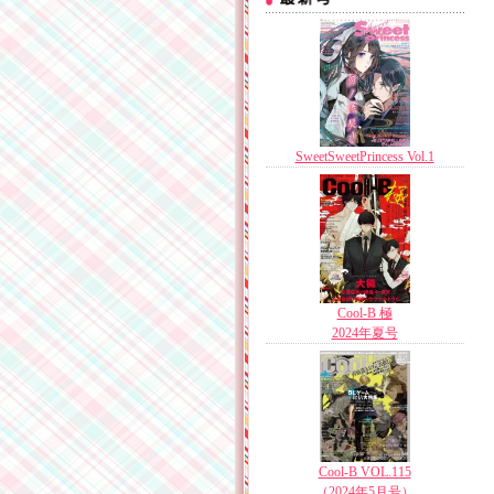
SweetSweetPrincess Vol.1
Cool-B 極
2024年夏号
Cool-B VOL.115
（2024年5月号）