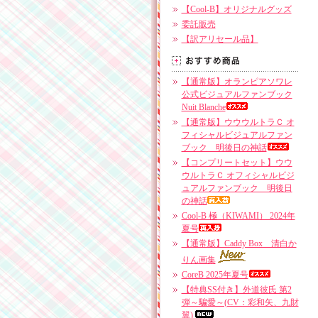
【Cool-B】オリジナルグッズ
委託販売
【訳アリセール品】
【通常版】オランピアソワレ
公式ビジュアルファンブック
Nuit Blanche
【通常版】ウウウルトラＣ オ
フィシャルビジュアルファン
ブック 明後日の神話
【コンプリートセット】ウウ
ウルトラＣ オフィシャルビジ
ュアルファンブック 明後日
の神話
Cool-B 極（KIWAMI） 2024年
夏号
【通常版】Caddy Box 清白か
りん画集
CoreB 2025年夏号
【特典SS付き】外道彼氏 第2
弾～騙愛～(CV：彩和矢、九財
翼)