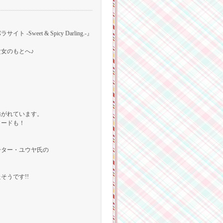
t & Spicy Darling.-』
女のもとへ♪
点で紡がれています。
ソードも！
ーター・ユウヤ氏の
うです!!