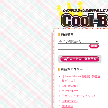
【SweetPrincess表紙展_事後通
販グッズ】
Cool-B/CoreB
SweetPrincess
乙女シチュエーションCD
BitterPrincess
関連書籍