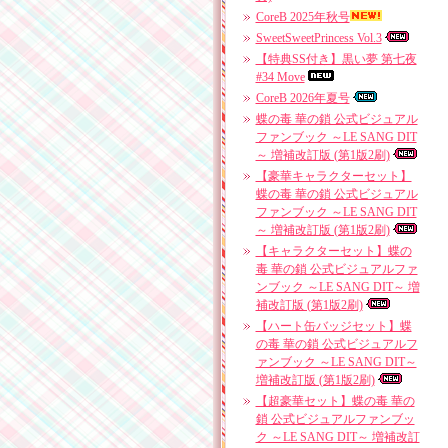
CoreB 2025年秋号
SweetSweetPrincess Vol.3
【特典SS付き】黒い夢 第七夜
#34 Move
CoreB 2026年夏号
蝶の毒 華の鎖 公式ビジュアル
ファンブック ～LE SANG DIT
～ 増補改訂版 (第1版2刷)
【豪華キャラクターセット】
蝶の毒 華の鎖 公式ビジュアル
ファンブック ～LE SANG DIT
～ 増補改訂版 (第1版2刷)
【キャラクターセット】蝶の
毒 華の鎖 公式ビジュアルファ
ンブック ～LE SANG DIT～ 増
補改訂版 (第1版2刷)
【ハート缶バッジセット】蝶
の毒 華の鎖 公式ビジュアルフ
ァンブック ～LE SANG DIT～
増補改訂版 (第1版2刷)
【超豪華セット】蝶の毒 華の
鎖 公式ビジュアルファンブッ
ク ～LE SANG DIT～ 増補改訂