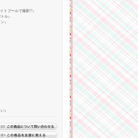
イトプールで撮影!?』
バトル』
ョン』
さい）