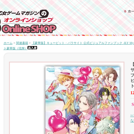
ホーム
>
関連書籍
>
【豪華版】キューピット・パラサイト 公式ビジュアルファンブック -ILY My D
ト豪華版（琉輝）
ブ
1
S
›
な