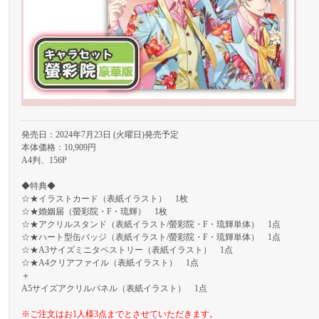
発売日：2024年7月23日 (火曜日)発売予定
本体価格：10,909円
A4判、156P
◆特典◆
☆★イラストカード（表紙イラスト） 1枚
☆★婚姻届（螢彩院・F・琉輝） 1枚
☆★アクリルスタンド（表紙イラスト/螢彩院・F・琉輝単体） 1点
☆★ハート型缶バッジ（表紙イラスト/螢彩院・F・琉輝単体） 1点
☆★A3サイズミニタペストリー（表紙イラスト） 1点
☆★A4クリアファイル（表紙イラスト） 1点
＋
A5サイズアクリルパネル（表紙イラスト） 1点
※ご注文はお1人様3点までとさせていただきます。