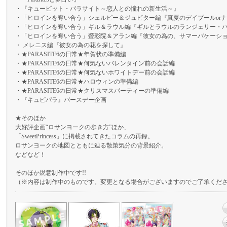
・『キューピット・パラサイト～恋人との憧れの新生活～』
・「ヒロインを奪い合う」シェルビー＆ジュピター編『真夏のデイプールorナ
・「ヒロインを奪い合う」ギル＆ラウル編『ギルとラウルのランジェリー・
・「ヒロインを奪い合う」螢彩院＆アラン編『彼女の為の、サマーバケーシ
・ メレニス編『彼女の為の花を探して』
・★PARASITE6の日常★年賀状の準備編
・★PARASITE6の日常★何気ないバレンタイン前の会話編
・★PARASITE6の日常★何気ないホワイトデー前の会話編
・★PARASITE6の日常★ハロウィンの準備編
・★PARASITE6の日常★クリスマスパーティーの準備編
・『キュピパラ』バースデー企画
★そのほか
大好評企画“ロサンヨークの歩き方”ほか、
「SweetPrincess」に掲載されてきたコラムの再録。
ロサンヨークの地図とともに辿る散策気分の背景紹介。
などなど！
そのほか鋭意制作中です!!
（※内容は制作中のものです。変更となる場合がございますのでご了承くだ