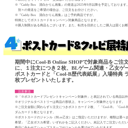
※『Caddy Box 清白かりん画集』の発送は2025年9月以降を予定しております
別々の発送をご希望の場合は、ご注文をお分けください。
※『Caddy Box 清白かりん画集』はご予約商品ですが、
特例としてポストカードキャンペーン対象商品となります。
※購入制限がある商品もございます。また、転売を目的としたご購入は固くお断
期間中にCool-B Online SHOPで対象商品を
に、１注文につき２枚、BLゲーム関連・乙女ゲ
ポストカードと「Cool-B歴代表紙展」入場特典
枚プレゼントいたします。
注意事項
※「※ポストカードプレゼントキャンペーン対象外」と表記されている商品以外
※オリジナルタペストリーは商品の形状上、キャンペーン対象外となります。
※ご注文金額に関わらず１注文につきポストカード２枚、「「Cool-B」「Cool
ダムカード１枚となります。
※ポストカードのジャンル（BLor乙女）はご指定いただけますが、種類は選べ
希望」「乙女ポスカ希望」いずれかをご記入ください。未記入でご注文いただい
商品に合わせてショップスタッフがジャンルを選ばせていただきます。