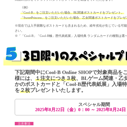
《例》
「Cool-B」をご注文いただいた場合、BL関連ポストカードをプレゼント。
「SweetPrincess」をご注文いただいた場合、乙女関連ポストカードをプレ
※現在では入手困難なポストカードも含まれるため、経年劣化が生じている可能
さい。
※「「Cool-B」「Cool-B極」歴代表紙展」入場特典 ランダムカードの種類は選
下記期間中にCool-B Online SHOPで対象商
様には、
１注文につき３枚
、BLゲーム関連・乙
かのポストカードと「Cool-B歴代表紙展」入場
を
２枚
プレゼントいたします。
スペシャル期間
2025年8月22日（金）0：00 ～ 2025年8月24
注意事項