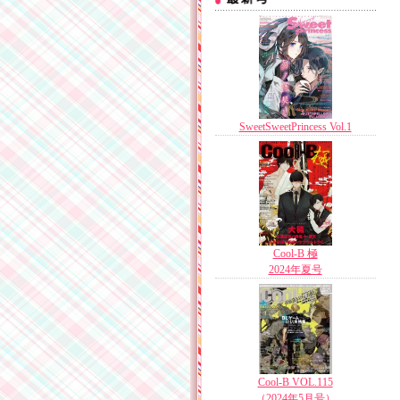
SweetSweetPrincess Vol.1
Cool-B 極
2024年夏号
Cool-B VOL.115
（2024年5月号）