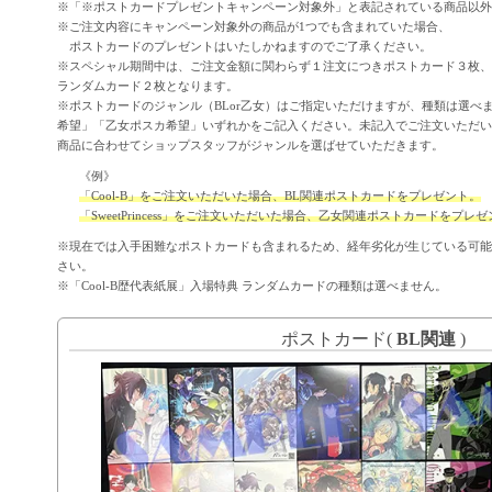
※「※ポストカードプレゼントキャンペーン対象外」と表記されている商品以外
※ご注文内容にキャンペーン対象外の商品が1つでも含まれていた場合、
ポストカードのプレゼントはいたしかねますのでご了承ください。
※スペシャル期間中は、ご注文金額に関わらず１注文につきポストカード３枚、「C
ランダムカード２枚となります。
※ポストカードのジャンル（BLor乙女）はご指定いただけますが、種類は選べ
希望」「乙女ポスカ希望」いずれかをご記入ください。未記入でご注文いただい
商品に合わせてショップスタッフがジャンルを選ばせていただきます。
《例》
「Cool-B」をご注文いただいた場合、BL関連ポストカードをプレゼント。
「SweetPrincess」をご注文いただいた場合、乙女関連ポストカードをプレ
※現在では入手困難なポストカードも含まれるため、経年劣化が生じている可能
さい。
※「Cool-B歴代表紙展」入場特典 ランダムカードの種類は選べません。
ポストカード(
BL関連
)