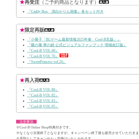
★
再受注
（ご予約商品となります）
『Caddy Box 清白かりん画集』各セット付き
★
限定再販
『小冊子「BLゲーム最新情報2025年春 Cool-B瓦版」』
『蝶の毒 華の鎖 公式ビジュアルファンブック 増補改訂版』
『Cool-B VOL.69』
『Cool-B VOL.76』
『SweetPrincess vol.24』
★
再入荷
『Cool-B VOL.80』
『Cool-B VOL.82』
『Cool-B VOL.83』
『Cool-B VOL.95』
注意事項
※Cool-B Online Shop特典付きです。
※なくなり次第終了となりますが、キャンペーン終了後も販売させていただきま
※原則としてキャンセル・交換はいたしかねます。