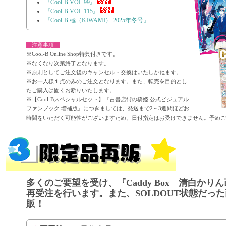
『Cool-B VOL.99』
『Cool-B VOL.115』
『Cool-B 極（KIWAMI） 2025年冬号』
注意事項
※Cool-B Online Shop特典付きです。
※なくなり次第終了となります。
※原則としてご注文後のキャンセル・交換はいたしかねます。
※お一人様１点のみのご注文となります。また、転売を目的とし
たご購入は固くお断りいたします。
※【Cool-Bスペシャルセット】『古書店街の橋姫 公式ビジュアル
ファンブック 増補版』につきましては、発送まで2～3週間ほどお
時間をいただく可能性がございますため、日付指定はお受けできません。予めご
多くのご要望を受け、『Caddy Box 清白かり
再受注を行います。また、SOLDOUT状態だっ
販！