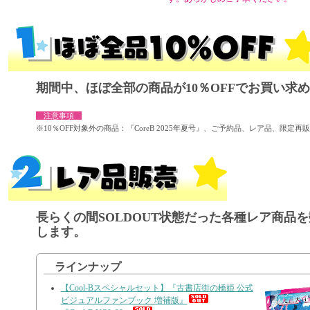
期間中、ほぼ全部の商品が10％OFFでお買い求
注意事項
※10％OFF対象外の商品：『CoreB 2025年夏号』、ご予約品、レア品、限定
長らくの間SOLDOUT状態だった各種レア商品
します。
ラインナップ
【Cool-Bスペシャルセット】『古書店街の橋姫 公式
ビジュアルファンブック 増補版』