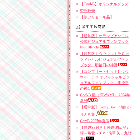
【Cool-B】オリジナルグッズ
委託販売
【訳アリセール品】
【通常版】オランピアソワレ
公式ビジュアルファンブック
Nuit Blanche
【通常版】ウウウルトラＣ オ
フィシャルビジュアルファン
ブック 明後日の神話
【コンプリートセット】ウウ
ウルトラＣ オフィシャルビジ
ュアルファンブック 明後日
の神話
Cool-B 極（KIWAMI） 2024年
夏号
【通常版】Caddy Box 清白か
りん画集
CoreB 2025年夏号
【特典SS付き】外道彼氏 第2
弾～騙愛～(CV：彩和矢、九財
翼)