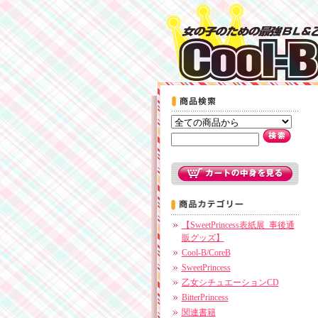
【SweetPrincess表紙展_事後通
販グッズ】
Cool-B/CoreB
SweetPrincess
乙女シチュエーションCD
BitterPrincess
関連書籍