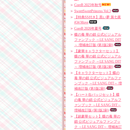
CoreB 2025年秋号
SweetSweetPrincess Vol.3
【特典SS付き】黒い夢 第七夜
#34 Move
CoreB 2026年夏号
蝶の毒 華の鎖 公式ビジュアル
ファンブック ～LE SANG DIT
～ 増補改訂版 (第1版2刷)
【豪華キャラクターセット】
蝶の毒 華の鎖 公式ビジュアル
ファンブック ～LE SANG DIT
～ 増補改訂版 (第1版2刷)
【キャラクターセット】蝶の
毒 華の鎖 公式ビジュアルファ
ンブック ～LE SANG DIT～ 増
補改訂版 (第1版2刷)
【ハート缶バッジセット】蝶
の毒 華の鎖 公式ビジュアルフ
ァンブック ～LE SANG DIT～
増補改訂版 (第1版2刷)
【超豪華セット】蝶の毒 華の
鎖 公式ビジュアルファンブッ
ク ～LE SANG DIT～ 増補改訂