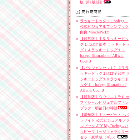
版 (第1版2刷)
ラッキードッグ１＋badegg
公式ビジュアルファンブック
由良 MiraclePack!!
【通常版】由良ラッキードッ
グ１ほぼ全部本 ラッキードッ
グ１＆ラッキードッグ１＋
badegg Illustration of All with
Cool-B
【バクジャンセット】由良ラ
ッキードッグ１ほぼ全部本 ラ
ッキードッグ１＆ラッキード
ッグ１＋badegg Illustration of
All with Cool-B
【通常版】ウウウルトラＣ オ
フィシャルビジュアルファン
ブック 明後日の神話
【豪華版】キューピット・パ
ラサイト 公式ビジュアルファ
ンブック -ILY My Darling.- ハ
ッピーマリッジキャラクター
セット豪華版（ギル）